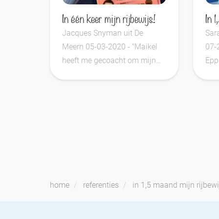
In één keer mijn rijbewijs!
Jacques Snyman uit De
Sara
Meern 05-03-2020 - "Maikel
07-
heeft me gecoacht om mijn
Epp
rijbewijs met succes...
alle
home
referenties
in 1,5 maand mijn rijbewi