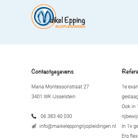
Contactgegevens
Refere
Maria Montessoristraat 27
1e exam
3401 WK IJsselstein
geslaa
Ook in 
06 383 40 030
rijbewij
info@maikeleppingrijopleidingen.nl
In 1x g
Erg fle