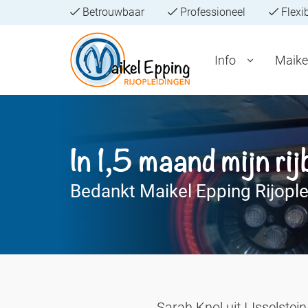
Betrouwbaar
Professioneel
Flexi
Info
Maike
In 1,5 maand mijn rij
Bedankt Maikel Epping Rijoplei
Sarah Knol uit IJsselstein