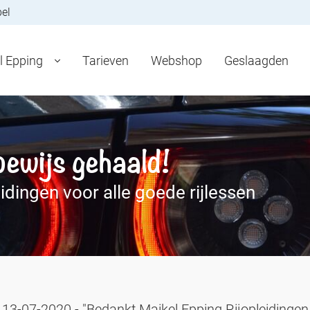
bel
l Epping
Tarieven
Webshop
Geslaagden
bewijs gehaald!
dingen voor alle goede rijlessen
 13-07-2020 - "Bedankt Maikel Epping Rijopleidingen 