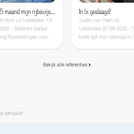
In 1,5 maand mijn rijbewijs gehaald!
In 1x geslaagd!
h Knol uit IJsselstein 13-
Justin van Veen uit
2020 - "Bedankt Maikel
IJsselstein 07-08-2020 - "
ing Rijopleidingen voor
korte tijd mijn rijbewijs in 
 goede rijlessen".
behaald. Super fijne rijles
gehad, Maikel bedankt!"
Bekijk alle referenties
js gehaald!