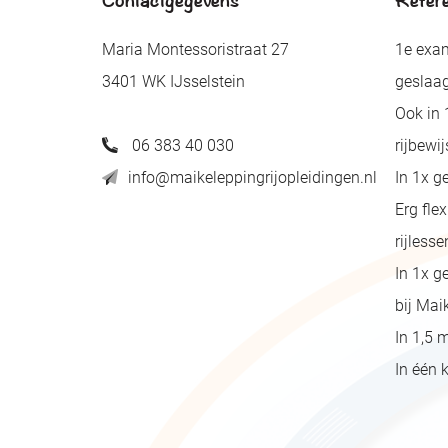
Maria Montessoristraat 27
1e exam
3401 WK IJsselstein
geslaa
Ook in 
06 383 40 030
rijbewij
info@maikeleppingrijopleidingen.nl
In 1x g
Erg fle
rijlesse
In 1x g
bij Mai
In 1,5 
In één k