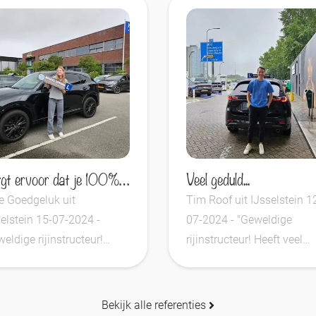
Zorgt ervoor dat je 100% klaar bent voor je examen
Veel geduld...
e Goedgeluk uit
Tim Roof uit IJsselstein 1
elstein 15-07-2024 -
07-2024 - "Geweldige
eldige rijinstructeur!
rijinstructeur! Heeft veel
t veel geduld en..."
geduld en..."
Bekijk alle referenties