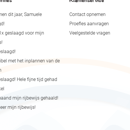
en dit jaar, Samuele
Contact opnemen
gd!
Proefles aanvragen
1x geslaagd voor mijn
Veelgestelde vragen
s!
eslaagd!
xibel met het inplannen van de
n
eslaagd! Hele fijne tijd gehad
kel
maand mijn rijbewijs gehaald!
eer mijn rijbewijs!