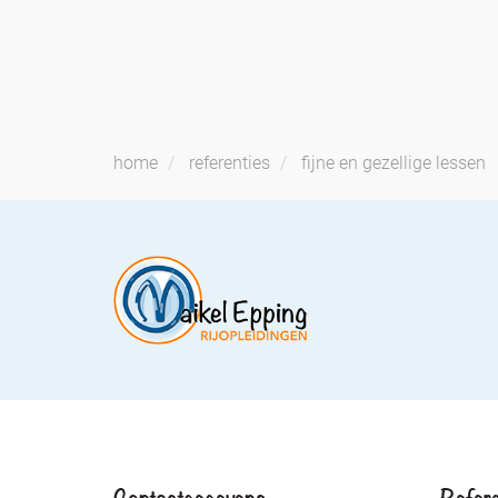
home
referenties
fijne en gezellige lessen
Contactgegevens
Refere