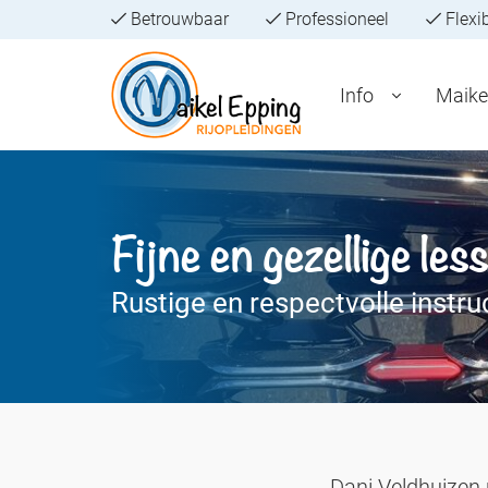
Betrouwbaar
Professioneel
Flexi
Info
Maike
Fijne en gezellige les
Rustige en respectvolle instru
Dani Veldhuizen ui