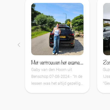
Met vertrouwen het examen in
Gaby van den Hoorn uit
Suz
Benschop 07-08-2024 - "In de
IJss
lessen was het altijd gezellig.
"Gew
Maikel blijft..."
Heef