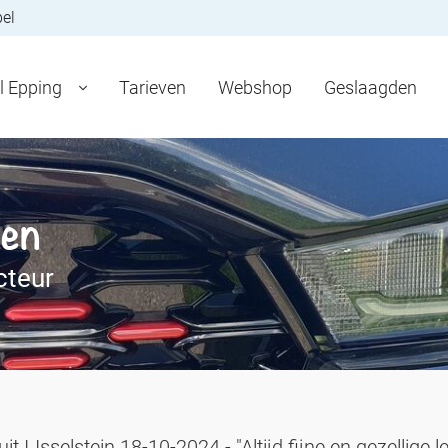
bel
l Epping
Tarieven
Webshop
Geslaagden
sen
cteur
t IJsselstein 18-10-2024 - "Altijd fijne en gezellige l